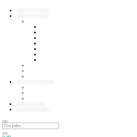
Trang chủ
Sản phẩm
Hải sản
Cá
Tôm
Mực
Bạch Tuộc
Ốc
Chả
Hàu
Nước Mắm
Thịt gà
Thịt heo rừng
Nấu ăn ngon
Món Canh
Món Kho
Món Xào
Bài mới
Giới thiệu