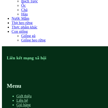
Bạch Tuộc
Ốc
Chả
Hàu
Nước Mắm
Thịt heo rừng
Thực phẩm khác
Con giống
Giống gà
Giống heo rừng
Liên kết mạng xã hội
Menu
Giới thiệu
Liên hệ
Giỏ hàng