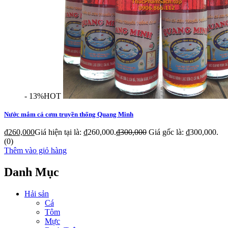
- 13%
HOT
Nước mắm cá cơm truyền thống Quang Minh
₫
260,000
Giá hiện tại là: ₫260,000.
₫
300,000
Giá gốc là: ₫300,000.
(0)
Thêm vào giỏ hàng
Danh Mục
Hải sản
Cá
Tôm
Mực