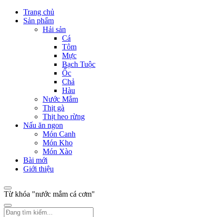
Trang chủ
Sản phẩm
Hải sản
Cá
Tôm
Mực
Bạch Tuộc
Ốc
Chả
Hàu
Nước Mắm
Thịt gà
Thịt heo rừng
Nấu ăn ngon
Món Canh
Món Kho
Món Xào
Bài mới
Giới thiệu
Từ khóa "nước mắm cá cơm"